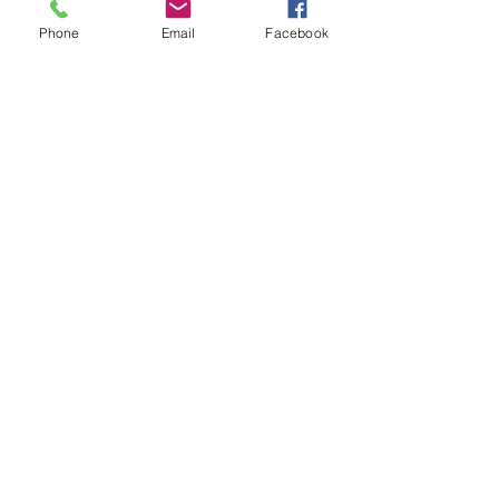
Like
Reply
Phone
Email
Facebook
Show more comments
About
Welcome to the group! You can
connect with other members, ge
...
Read more
Members
Ken
Follow
Habriel Fring
Follow
Leelee Stone
Follow
Emma Foster
Follow