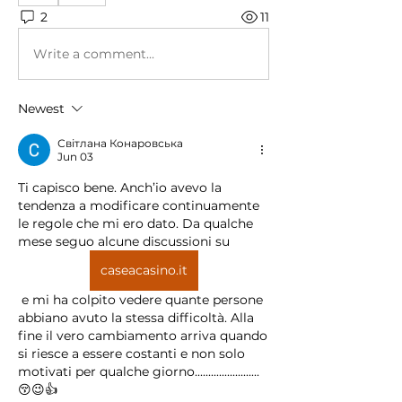
2
11
Write a comment...
Newest
Світлана Конаровська
Jun 03
Ti capisco bene. Anch’io avevo la 
tendenza a modificare continuamente 
le regole che mi ero dato. Da qualche 
mese seguo alcune discussioni su 
caseacasino.it
 e mi ha colpito vedere quante persone 
abbiano avuto la stessa difficoltà. Alla 
fine il vero cambiamento arriva quando 
si riesce a essere costanti e non solo 
motivati per qualche giorno........................
😚😉👍