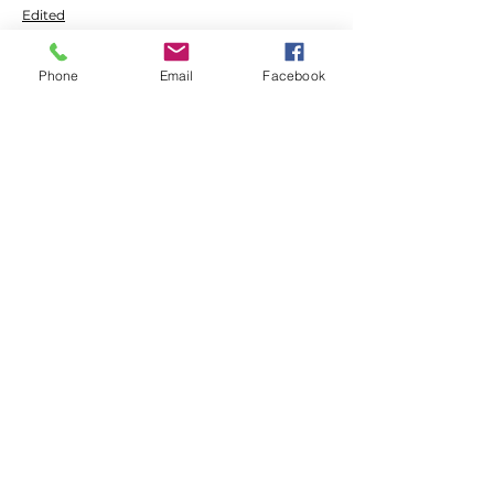
Edited
Like
Reply
Phone
Email
Facebook
Show more comments
About
Welcome to the group! You can
connect with other members, ge
...
Read more
Members
Ken
Follow
Habriel Fring
Follow
Leelee Stone
Follow